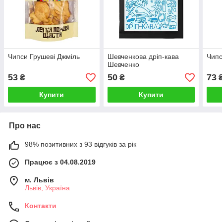
Чипси Грушеві Джміль
Шевченкова дріп-кава
Чипс
Шевченко
53
50
73
₴
₴
Купити
Купити
Про нас
98% позитивних з 93 відгуків за рік
Працює з 04.08.2019
м. Львів
Львів, Україна
Контакти