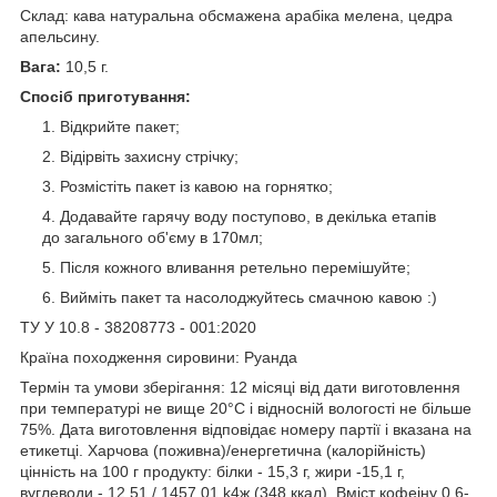
Склад: кава натуральна обсмажена арабіка мелена, цедра
апельсину.
Вага:
10,5 г.
Спосіб приготування:
Відкрийте пакет;
Відірвіть захисну стрічку;
Розмістіть пакет із кавою на горнятко;
Додавайте гарячу воду поступово, в декілька етапів
до загального об'єму в 170мл;
Після кожного вливання ретельно перемішуйте;
Вийміть пакет та насолоджуйтесь смачною кавою :)
ТУ У 10.8 - 38208773 - 001:2020
Країна походження сировини: Руанда
Термін та умови зберігання: 12 місяці від дати виготовлення
при температурі не вище 20°С і відносній вологості не більше
75%. Дата виготовлення відповідає номеру партії і вказана на
етикетці. Харчова (поживна)/енергетична (калорійність)
цінність на 100 г продукту: білки - 15,3 г, жири -15,1 г,
вуглеводи - 12.51./ 1457,01 k4ж (348 ккал). Вміст кофеіну 0.6-